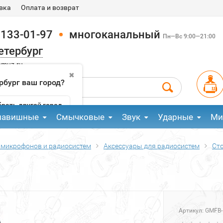
вка
Оплата и возврат
 133-01-97
многоканальный
Пн—Вс 9:00—21:00
етербург
pmuz.ru
✖
рбург ваш город?
рать другой город
лавишные
Смычковые
Звук
Ударные
Ми
 микрофонов и радиосистем
Аксессуары для радиосистем
Сто
Артикул:
GMFB-