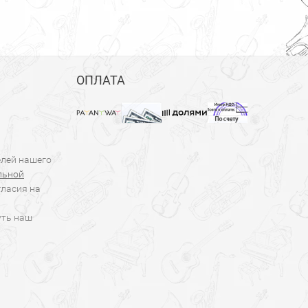
ОПЛАТА
елей нашего
льной
гласия на
уть наш