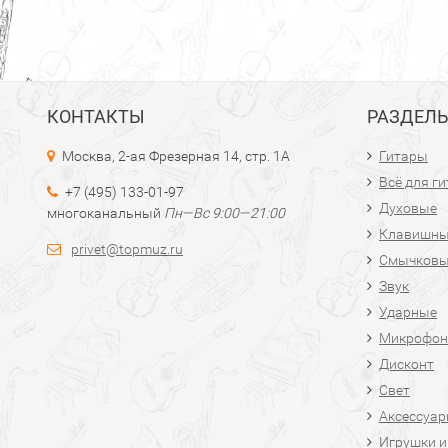
КОНТАКТЫ
РАЗДЕЛ
Москва, 2-ая Фрезерная 14, стр. 1А
Гитары
Всё для г
+7 (495) 133-01-97
Духовые
многоканальный
Пн—Вс 9:00—21:00
Клавишн
privet@topmuz.ru
Смычков
Звук
Ударные
Микрофон
Дисконт
Свет
Аксессуа
Игрушки и