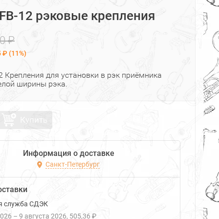
FB-12 рэковые крепления
0 ₽
5 ₽
(
11%
)
2 Крепления для установки в рэк приёмника
елой ширины рэка.
Купить
Информация о доставке
Санкт-Петербург
оставки
я служба СДЭК
2026
–
9 августа 2026
505,36 ₽