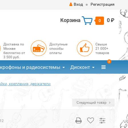
Вход
Регистрация
Корзина
0 ₽
0
Доставка по
Доступные
Свыше
Москве
способы
21 000+
бесплатно от
оплаты
товаров
3 500 руб.
3
крофоны и радиосистемы
Дисконт
йки, крепления, держатели
Следующий товар
12