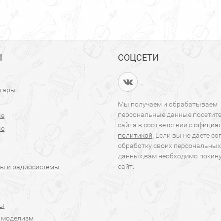
Ы
СОЦСЕТИ
итары
Мы получаем и обрабатываем
персональные данные посетит
ые
сайта в соответствии с
официа
ые
политикой
. Если вы не даете со
обработку своих персональных
данных,вам необходимо покин
сайт.
ы и радиосистемы
ры
 моделизм