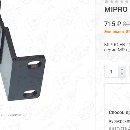
MIPRO 
715 ₽
80
Экономия:
8
MIPRO FB-1
серии MR ц
Способ д
 для увеличения
Курьерска
8 августа 