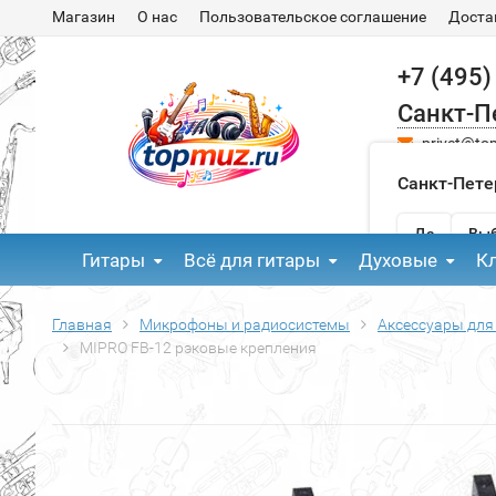
Магазин
О нас
Пользовательское соглашение
Доста
+7 (495)
Санкт-П
privet@to
Санкт-Пете
Да
Выб
Гитары
Всё для гитары
Духовые
К
Главная
Микрофоны и радиосистемы
Аксессуары для
MIPRO FB-12 рэковые крепления