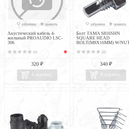
избранное
сравнить
избранное
сравнить
Акустический кабель 4-
Болт TAMA S816SHN
жильный PROAUDIO LSC-
SQUARE HEAD
306
BOLT(M8X16MM) W/NU
(0)
(0)
320 ₽
340 ₽
В корзину
В корзину