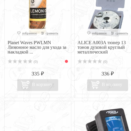
избранное
сравнить
избранное
сравнить
Planet Waves PWLMN
ALICE A003A тюнер 13
Лимонное масло для ухода за
тонов духовой круглый
накладкой ...
металлический
(0)
(0)
335 ₽
336 ₽
В корзину
В корзину