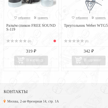
избранное
сравнить
избранное
сравнить
Разъём спикон FREE SOUND
Треугольник Weber WTG5
S-119
(0)
(0)
319 ₽
342 ₽
В корзину
В корзину
КОНТАКТЫ
Москва, 2-ая Фрезерная 14, стр. 1А