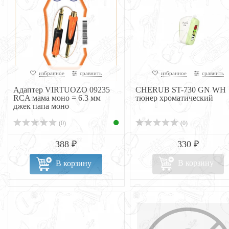
избранное
сравнить
избранное
сравнить
Адаптер VIRTUOZO 09235
CHERUB ST-730 GN WH
RCA мама моно = 6.3 мм
тюнер хроматический
джек папа моно
(0)
(0)
388 ₽
330 ₽
В корзину
В корзину