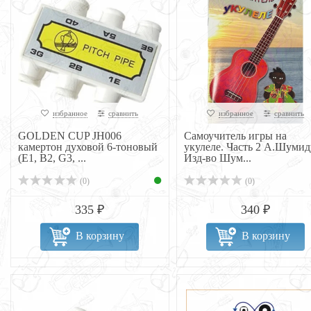
избранное
сравнить
избранное
сравнить
GOLDEN CUP JH006
Самоучитель игры на
камертон духовой 6-тоновый
укулеле. Часть 2 А.Шумид
(E1, B2, G3, ...
Изд-во Шум...
(0)
(0)
335 ₽
340 ₽
В корзину
В корзину