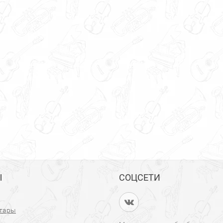
Ы
СОЦСЕТИ
итары