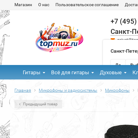
Магазин
О нас
Пользовательское соглашение
Доста
+7 (495)
Санкт-П
privet@to
Санкт-Пете
Да
Выб
Гитары
Всё для гитары
Духовые
К
Главная
Микрофоны и радиосистемы
Микрофоны
Предыдущий товар