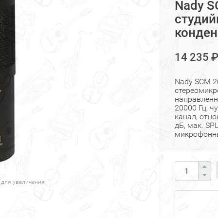
Nady S
студий
конде
14 235 
Nady SCM 2
стереомикр
направленн
20000 Гц, ч
канал, отно
дБ, мак. SP
микрофонны
 для увеличения