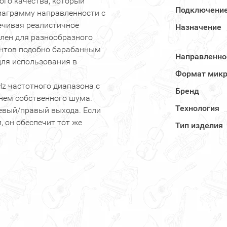
го качества, который
Подключени
иаграмму направленности с
печивая реалистичное
Назначение
лен для разнообразного
ентов подобно барабанным
Направленно
для использования в
Формат мик
Hz частотного диапазона с
Бренд
нем собственного шума.
Технология
евый/правый выхода. Если
 он обеспечит тот же
Тип изделия