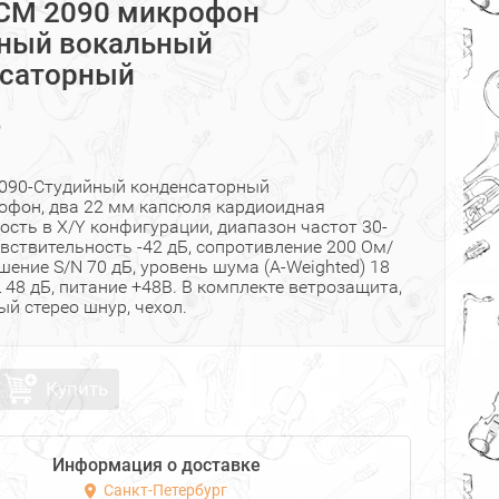
CM 2090 микрофон
ный вокальный
нсаторный
₽
090-Студийный конденсаторный
офон, два 22 мм капсюля кардиоидная
ость в X/Y конфигурации, диапазон частот 30-
увствительность -42 дБ, сопротивление 200 Ом/
шение S/N 70 дБ, уровень шума (A-Weighted) 18
L 48 дБ, питание +48В. В комплекте ветрозащита,
й стерео шнур, чехол.
Купить
Информация о доставке
Санкт-Петербург