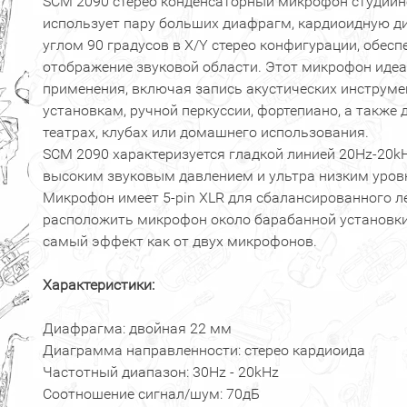
SCM 2090 стерео конденсаторный микрофон студийно
использует пару больших диафрагм, кардиоидную д
углом 90 градусов в X/Y стерео конфигурации, обес
отображение звуковой области. Этот микрофон идеа
применения, включая запись акустических инструм
установкам, ручной перкуссии, фортепиано, а также 
театрах, клубах или домашнего использования.
SCM 2090 характеризуется гладкой линией 20Hz-20k
высоким звуковым давлением и ультра низким уров
Микрофон имеет 5-pin XLR для сбалансированного л
расположить микрофон около барабанной установки,
самый эффект как от двух микрофонов.
Характеристики:
Диафрагма: двойная 22 мм
Диаграмма направленности: стерео кардиоида
Частотный диапазон: 30Hz - 20kHz
Соотношение сигнал/шум: 70дБ