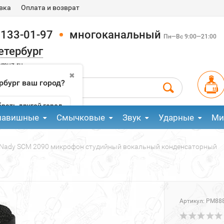
вка
Оплата и возврат
 133-01-97
многоканальный
Пн—Вс 9:00—21:00
етербург
pmuz.ru
✖
рбург ваш город?
рать другой город
лавишные
Смычковые
Звук
Ударные
Ми
Nady SCM 2090 микрофон студийный вокальный конденсаторный
Артикул:
PM88