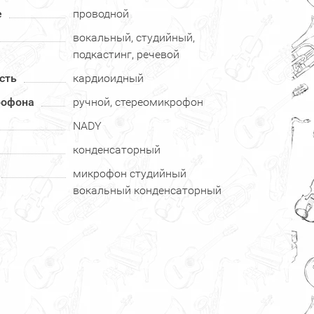
е
проводной
вокальный, студийный,
подкастинг, речевой
сть
кардиоидный
рофона
ручной, стереомикрофон
NADY
конденсаторный
микрофон студийный
вокальный конденсаторный