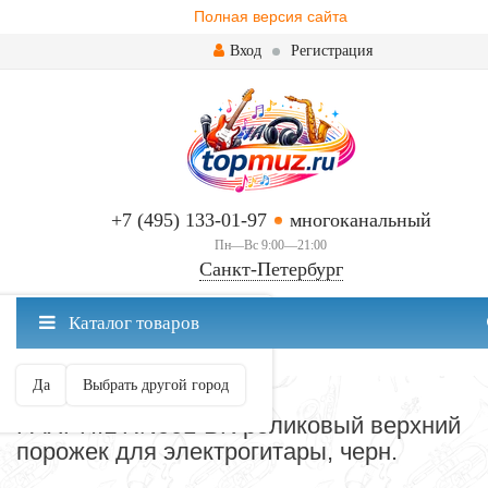
Полная версия сайта
Вход
Регистрация
+7 (495) 133-01-97
многоканальный
Пн—Вс 9:00—21:00
Санкт-Петербург
✖
Каталог товаров
Санкт-Петербург ваш город?
Да
Выбрать другой город
ПОРОЖКИ ДЛЯ ГИТАРЫ
PAXPHIL RN001-BK роликовый верхний
порожек для электрогитары, черн.