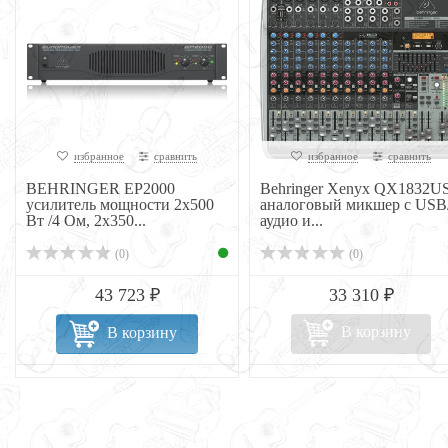
избранное
сравнить
избранное
сравнить
BEHRINGER EP2000
Behringer Xenyx QX1832U
усилитель мощности 2х500
аналоговый микшер с USB
Вт /4 Ом, 2х350...
аудио и...
(0)
(0)
43 723 ₽
33 310 ₽
В корзину
В корзину