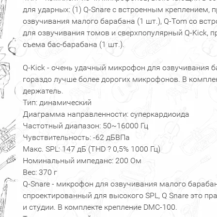
для ударных: (1) Q-Snare с встроенным креплением, 
озвучивания малого барабана (1 шт.), Q-Tom со встр
для озвучивания томов и сверхпопулярный Q-Kick, 
съема бас-барабана (1 шт.).
Q-Kick - очень удачный микрофон для озвучивания ба
гораздо лучше более дорогих микрофонов. В компл
держатель.
Тип: динамический
Диаграмма направленности: суперкардиоида
Частотный диапазон: 50~16000 Гц
Чувствительность: -62 дБВПа
Макс. SPL: 147 дБ (THD ? 0,5% 1000 Гц)
Номинальный импеданс: 200 Ом
Вес: 370 г
Q-Snare - микрофон для озвучивания малого бараба
спроектированный для высокого SPL, Q Snare это п
и студии. В комплекте крепление DMC-100.