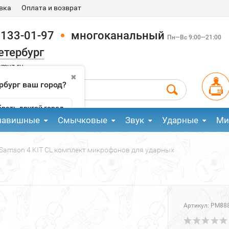
вка
Оплата и возврат
 133-01-97
многоканальный
Пн—Вс 9:00—21:00
етербург
pmuz.ru
✖
рбург ваш город?
рать другой город
лавишные
Смычковые
Звук
Ударные
Ми
Samson 4 KIT CL комплект микрофонов для ударных
Артикул:
PM88