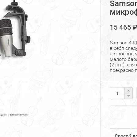
Samson
микроф
15 465 
Samson 4 K
в себя след
встроенным
малого бар
(2 шт.), дл
прекрасно п
 для увеличения
Способ д