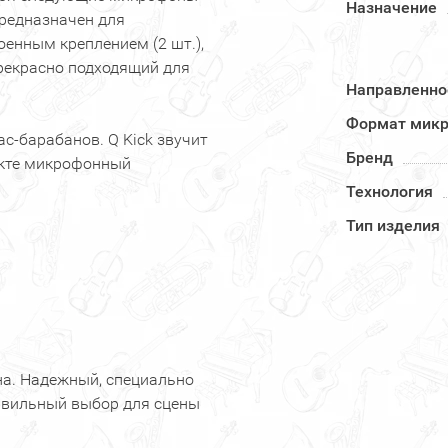
Назначение
предназначен для
оенным креплением (2 шт.),
прекрасно подходящий для
Направленно
Формат мик
с-барабанов. Q Kick звучит
Бренд
екте микрофонный
Технология
Тип изделия
на. Надежный, специально
равильный выбор для сцены