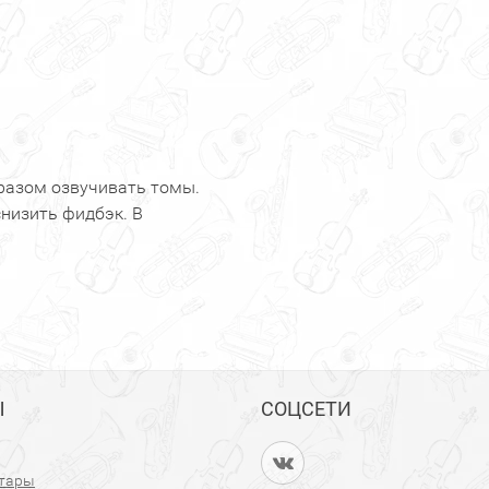
разом озвучивать томы.
снизить фидбэк. В
Ы
СОЦСЕТИ
итары