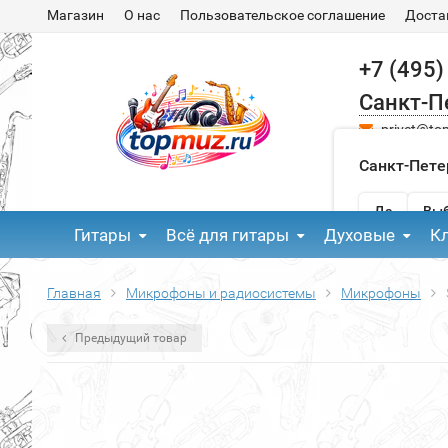
Магазин
О нас
Пользовательское соглашение
Доста
+7 (495)
Санкт-П
privet@to
Санкт-Пете
Да
Выб
Гитары
Всё для гитары
Духовые
К
Главная
Микрофоны и радиосистемы
Микрофоны
Предыдущий товар