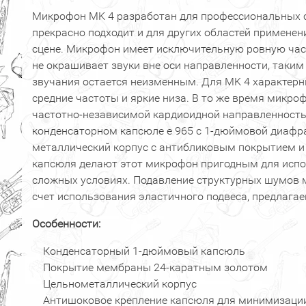
Микрофон MK 4 разработан для профессиональных с
прекрасно подходит и для других областей применени
сцене. Микрофон имеет исключительную ровную час
не окрашивает звуки вне оси направленности, таким
звучания остается неизменным. Для MK 4 характер
средние частоты и яркие низа. В то же время микро
частотно-независимой кардиоидной направленность
конденсаторном капсюле е 965 с 1-дюймовой диафр
металлический корпус с антибликовым покрытием и
капсюля делают этот микрофон пригодным для исп
сложных условиях. Подавление структурных шумов 
счет использования эластичного подвеса, предлагае
Особенности:
Конденсаторный 1-дюймовый капсюль
Покрытие мембраны 24-каратным золотом
Цельнометаллический корпус
Антишоковое крепление капсюля для минимизации