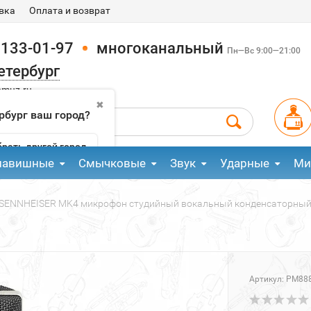
вка
Оплата и возврат
 133-01-97
многоканальный
Пн—Вс 9:00—21:00
етербург
pmuz.ru
✖
рбург ваш город?
рать другой город
лавишные
Смычковые
Звук
Ударные
Ми
SENNHEISER MK4 микрофон студийный вокальный конденсаторны
Артикул:
PM88