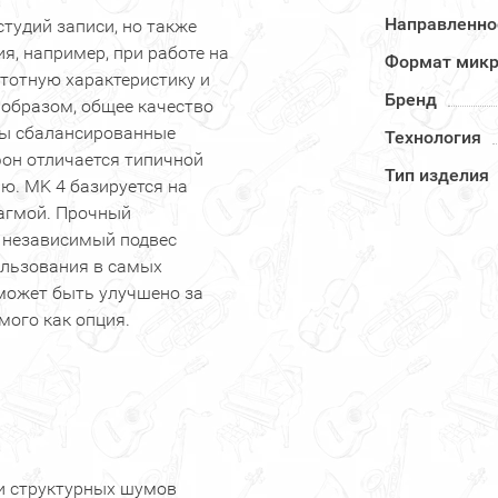
Направленно
тудий записи, но также
я, например, при работе на
Формат мик
тотную характеристику и
Бренд
 образом, общее качество
ны сбалансированные
Технология
фон отличается типичной
Тип изделия
ю. MK 4 базируется на
агмой. Прочный
 независимый подвес
ользования в самых
может быть улучшено за
мого как опция.
 структурных шумов