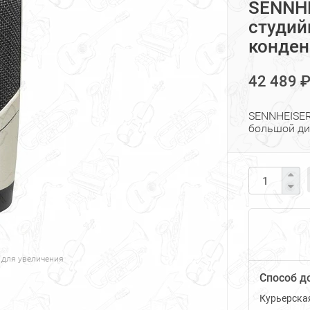
SENNH
студий
конде
42 489 
SENNHEISER
большой д
 для увеличения
Способ д
Курьерска