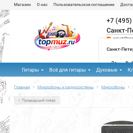
Магазин
О нас
Пользовательское соглашение
Доста
+7 (495)
Санкт-П
privet@to
Санкт-Пете
Да
Выб
Гитары
Всё для гитары
Духовые
К
Главная
Микрофоны и радиосистемы
Микрофоны
Предыдущий товар