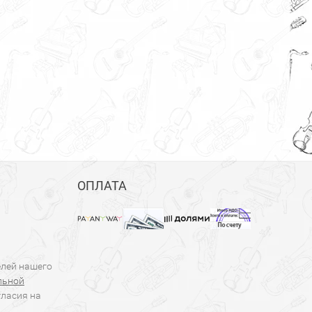
ОПЛАТА
елей нашего
льной
гласия на