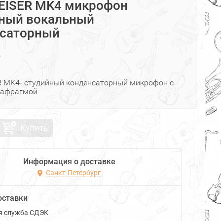
EISER MK4 микрофон
ный вокальный
нсаторный
₽
 MK4- студийный конденсаторный микрофон с
иафрагмой
Купить
Информация о доставке
Санкт-Петербург
оставки
я служба СДЭК