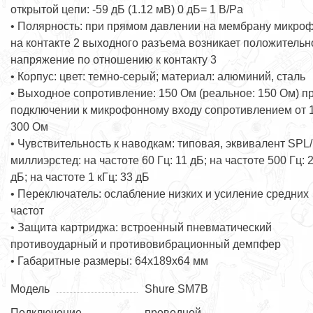
открытой цепи: -59 дБ (1.12 мВ) 0 дБ= 1 В/Pa
• Полярность: при прямом давлении на мембрану микроф
на контакте 2 выходного разъема возникает положительн
напряжение по отношению к контакту 3
• Корпус: цвет: темно-серый; материал: алюминий, сталь
• Выходное сопротивление: 150 Ом (реальное: 150 Ом) п
подключении к микрофонному входу сопротивлением от 
300 Ом
• Чувствительность к наводкам: типовая, эквивалент SPL/
миллиэрстед: на частоте 60 Гц: 11 дБ; на частоте 500 Гц: 
дБ; на частоте 1 кГц: 33 дБ
• Переключатель: ослабление низких и усиление средних
частот
• Защита картриджа: встроенный пневматический
противоударный и противовибрационный демпфер
• Габаритные размеры: 64х189х64 мм
Модель
Shure SM7B
Подключение
проводной