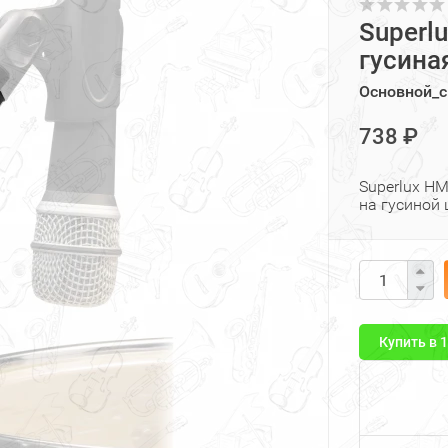
Superl
гусина
Основной_с
738 ₽
Superlux H
на гусиной 
Купить в 