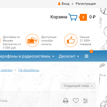
Вход
Регистрация
Корзина
0 ₽
0
Доставка по
Доступные
Свыше
Москве
способы
21 000+
бесплатно от
оплаты
товаров
3 500 руб.
3
крофоны и радиосистемы
Дисконт
 крепёж
На барабаны
Следующий товар
12DA