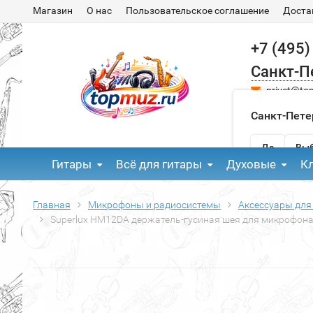
Магазин
О нас
Пользовательское соглашение
Доста
+7 (495)
Санкт-П
privet@to
Санкт-Пете
Да
Выб
Гитары
Всё для гитары
Духовые
К
Главная
Микрофоны и радиосистемы
Аксессуары для
Superlux HM12DA держатель-гусиная шея для микрофон