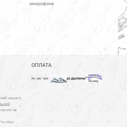
микрофона
ОПЛАТА
елей нашего
льной
гласия на
уть наш