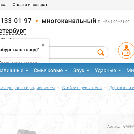
вка
Оплата и возврат
 133-01-97
многоканальный
Пн—Вс 9:00—21:00
етербург
pmuz.ru
✖
рбург ваш город?
рать другой город
лавишные
Смычковые
Звук
Ударные
Ми
 микрофонов и радиосистем
Стойки и держатели
Держатели и
а
Артикул:
GMHM