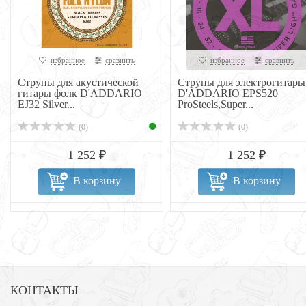
избранное
сравнить
избранное
сравнить
Струны для акустической
Струны для электрогитары
гитары фолк D'ADDARIO
D'ADDARIO EPS520
EJ32 Silver...
ProSteels,Super...
(0)
(0)
1 252 ₽
1 252 ₽
В корзину
В корзину
КОНТАКТЫ