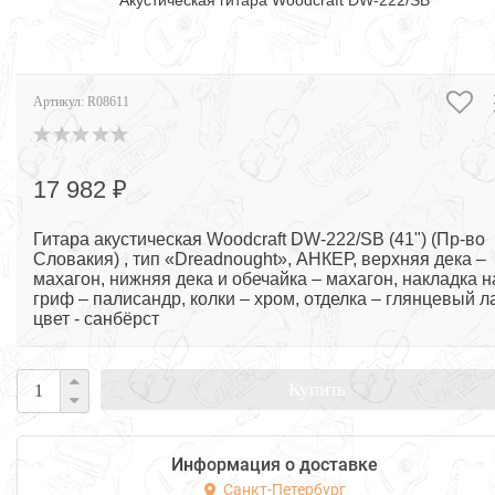
Акустическая гитара Woodcraft DW-222/SB
Артикул:
R08611
17 982 ₽
Гитара акустическая Woodcraft DW-222/SB (41") (Пр-во
Словакия) , тип «Dreadnought», АНКЕР, верхняя дека –
махагон, нижняя дека и обечайка – махагон, накладка н
гриф – палисандр, колки – хром, отделка – глянцевый ла
цвет - санбёрст
Купить
Информация о доставке
Санкт-Петербург