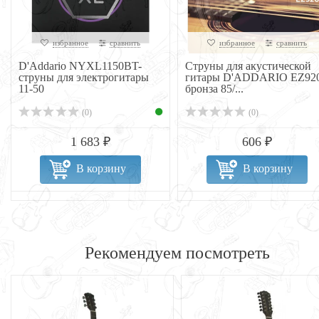
избранное
сравнить
избранное
сравнить
D'Addario NYXL1150BT-
Струны для акустической
струны для электрогитары
гитары D'ADDARIO EZ92
11-50
бронза 85/...
(0)
(0)
1 683 ₽
606 ₽
В корзину
В корзину
Рекомендуем посмотреть