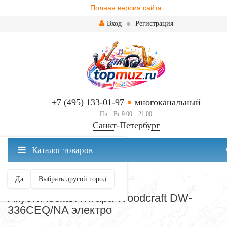
Полная версия сайта
Вход
Регистрация
+7 (495) 133-01-97
многоканальный
Пн—Вс 9:00—21:00
Санкт-Петербург
✖
Каталог товаров
Санкт-Петербург ваш город?
Да
Выбрать другой город
ЭЛЕКТРОАКУСТИЧЕСКИЕ
Акустическая гитара Woodcraft DW-
336CEQ/NA электро