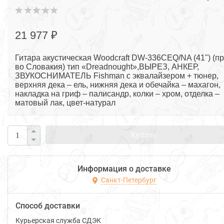
21 977 ₽
Гитара акустическая Woodcraft DW-336CEQ/NA (41") (пр
во Словакия) тип «Dreadnought»,ВЫРЕЗ, АНКЕР,
ЗВУКОСНИМАТЕЛЬ Fishman с эквалайзером + тюнер,
верхняя дека – ель, нижняя дека и обечайка – махагон,
накладка на гриф – палисандр, колки – хром, отделка –
матовый лак, цвет-натурал
Купить
Информация о доставке
Санкт-Петербург
Способ доставки
Курьерская служба СДЭК