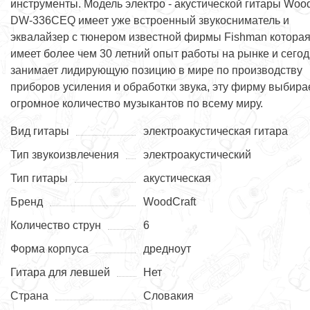
инструменты. Модель электро - акустической гитары Wood
DW-336CEQ имеет уже встроенный звукосниматель и
эквалайзер с тюнером известной фирмы Fishman котора
имеет более чем 30 летний опыт работы на рынке и сего
занимает лидирующую позицию в мире по производству
приборов усиления и обработки звука, эту фирму выбира
огромное количество музыкантов по всему миру.
Вид гитары
электроакустическая гитара
Тип звукоизвлечения
электроакустический
Тип гитары
акустическая
Бренд
WoodCraft
Количество струн
6
Форма корпуса
дредноут
Гитара для левшей
Нет
Страна
Словакия