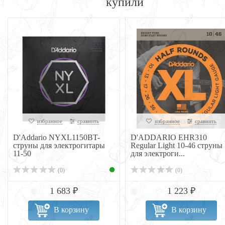
купили
избранное
сравнить
избранное
сравнить
D'Addario NYXL1150BT-
D'ADDARIO EHR310
струны для электрогитары
Regular Light 10-46 струны
11-50
для электроги...
(0)
(0)
1 683 ₽
1 223 ₽
В корзину
В корзину