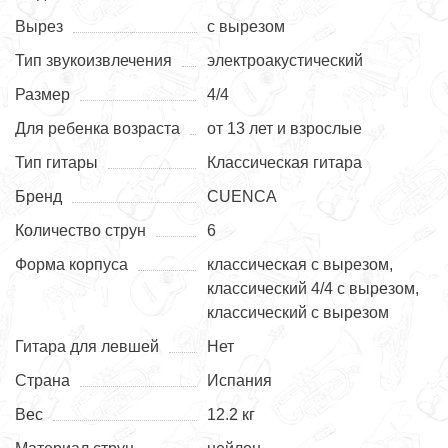
Вырез
с вырезом
Тип звукоизвлечения
электроакустический
Размер
4/4
Для ребенка возраста
от 13 лет и взрослые
Тип гитары
Классическая гитара
Бренд
CUENCA
Количество струн
6
Форма корпуса
классическая с вырезом,
классический 4/4 с вырезом,
классический с вырезом
Гитара для левшей
Нет
Страна
Испания
Вес
12.2 кг