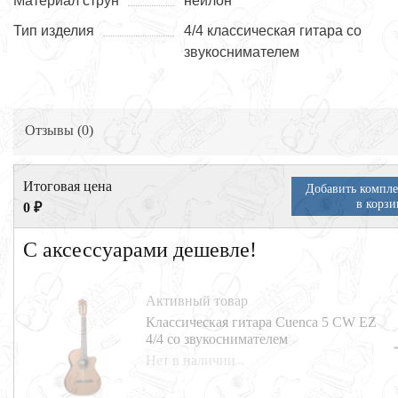
Материал струн
нейлон
Тип изделия
4/4 классическая гитара со
звукоснимателем
Отзывы (
0
)
Итоговая цена
Добавить компле
в корзи
0 ₽
С аксессуарами дешевле!
Активный товар
Классическая гитара Cuenca 5 CW EZ
4/4 со звукоснимателем
Нет в наличии