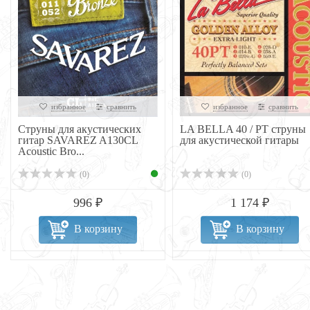
избранное
сравнить
избранное
сравнить
Струны для акустических
LA BELLA 40 / PT струны
гитар SAVAREZ A130CL
для акустической гитары
Acoustic Bro...
(0)
(0)
996 ₽
1 174 ₽
В корзину
В корзину